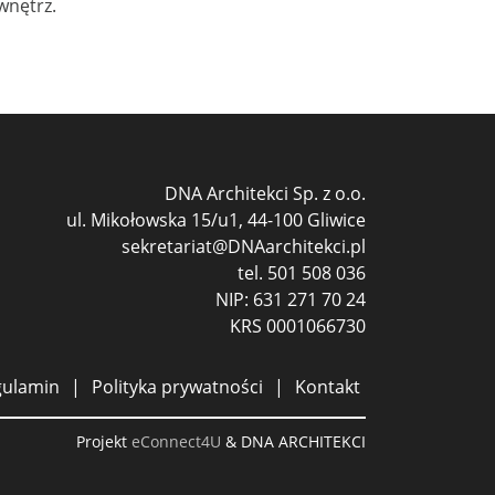
wnętrz.
DNA Architekci Sp. z o.o.
ul. Mikołowska 15/u1, 44-100 Gliwice
sekretariat@DNAarchitekci.pl
tel.
501 508 036
NIP: 631 271 70 24
KRS 0001066730
gulamin
Polityka prywatności
Kontakt
Projekt
eConnect4U
& DNA ARCHITEKCI