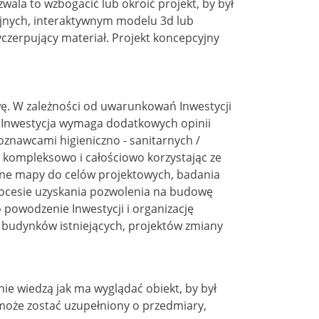
la to wzbogacić lub okroić projekt, by był
jnych, interaktywnym modelu 3d lub
czerpujący materiał. Projekt koncepcyjny
. W zależności od uwarunkowań Inwestycji
e Inwestycja wymaga dodatkowych opinii
znawcami higieniczno - sanitarnych /
y kompleksowo i całościowo korzystając ze
dne mapy do celów projektowych, badania
rocesie uzyskania pozwolenia na budowę
powodzenie Inwestycji i organizację
budynków istniejących, projektów zmiany
 wiedzą jak ma wyglądać obiekt, by był
 może zostać uzupełniony o przedmiary,