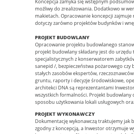
Koncepcja zamyka się wstępnym podsumowanie
możliwy do zrealizowania. Dodatkowo w wer
makietach. Opracowanie koncepcji zajmuje n
dotyczy zarówno projektów budynków i wnęt
PROJEKT BUDOWLANY
Opracowanie projektu budowlanego stanowi
projekt budowlany składany jest do urzędu 
specjalistycznych z konserwatorem zabytków
sanepid /, bezpieczeństwa pożarowego czy b
stałych zasobów ekspertów, rzeczoznawców 
gruntu, raporty i decyzje środowiskowe, o
architekci DNA są reprezentantami Inwestor
wszystkich formalności. Projekt budowlan
sposobu użytkowania lokali usługowych ora
PROJEKT WYKONAWCZY
Dokumentację wykonawczą traktujemy jak b
zgodny z koncepcją, a Inwestor otrzymuje w