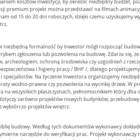
m kosztów inwestycji, by określić niezbędny budżet, pozwa
sji premium projekt można przedstawić na filmach animacy
am od 15 do 20 dni roboczych, dzięki czemu uzyskujemy wy
rz.
 niezbędną formalność by Inwestor mógł rozpocząć budowę
trybem zgłoszenia lub pozwolenia na budowę. Zdarza się, ż
, archeologiem, ochroną środowiska czy uzgodnień z rzeczo
ezpieczeństwa i higieny pracy / BHP /, dlatego projektujem
i specjalistów. Na życzenie Inwestora organizujemy niezbę
peraty wodno-prawne czy pozwolenia na wycinkę drzew. W p
a na wszystkich płaszczyznach, pełnomocnikiem który dba o 
y dotyczy zarówno projektów nowych budynków, przebudowy 
z wybiórczo projektów wnętrz.
iblię budowy. Według tych dokumentów wykonawcy dokładnie
ymierne narzędzie do weryfikacji prac. Projekt wykonawczy