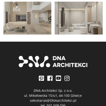
DNA Architekci Sp. z o.o.
ul. Mikołowska 15/u1, 44-100 Gliwice
sekretariat@DNAarchitekci.pl
tel.
501 508 036