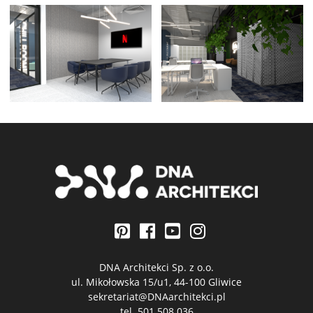
DNA Architekci Sp. z o.o.
ul. Mikołowska 15/u1, 44-100 Gliwice
sekretariat@DNAarchitekci.pl
tel.
501 508 036