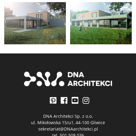
DNA Architekci Sp. z o.o.
ul. Mikołowska 15/u1, 44-100 Gliwice
sekretariat@DNAarchitekci.pl
tel.
501 508 036