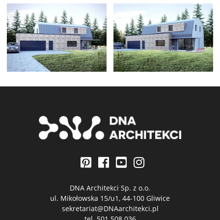
DNA Architekci Sp. z o.o.
ul. Mikołowska 15/u1, 44-100 Gliwice
sekretariat@DNAarchitekci.pl
tel.
501 508 036