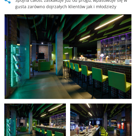
spójna całość zaskakuje już od progu, wpasowuje się w
gusta zarówno dojrzałych klientów jak i młodzieży