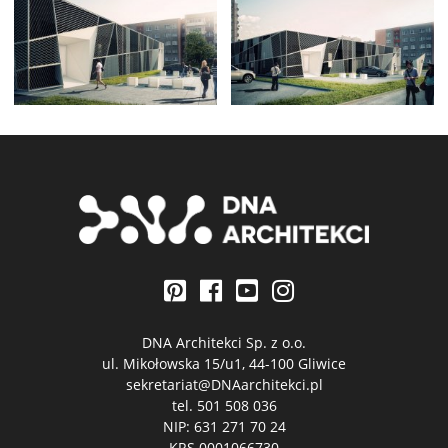
DNA Architekci Sp. z o.o.
ul. Mikołowska 15/u1, 44-100 Gliwice
sekretariat@DNAarchitekci.pl
tel.
501 508 036
NIP: 631 271 70 24
KRS 0001066730