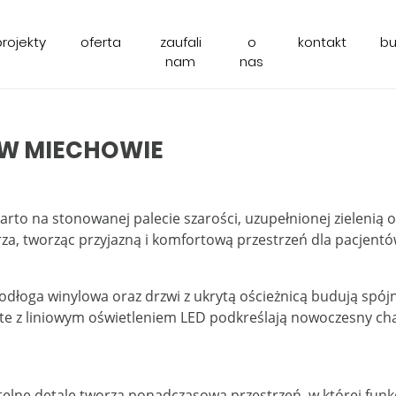
projekty
oferta
zaufali
o
kontakt
b
nam
nas
 W MIECHOWIE
parto na stonowanej palecie szarości, uzupełnionej zieleni
za, tworząc przyjazną i komfortową przestrzeń dla pacjentó
odłoga winylowa oraz drzwi z ukrytą ościeżnicą budują spó
e z liniowym oświetleniem LED podkreślają nowoczesny char
elne detale tworzą ponadczasową przestrzeń, w której funk