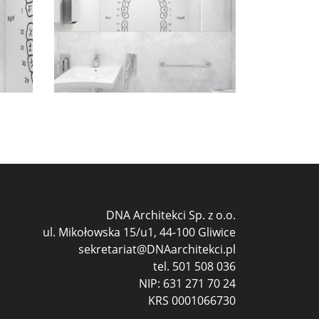
DNA Architekci Sp. z o.o.
ul. Mikołowska 15/u1, 44-100 Gliwice
sekretariat@DNAarchitekci.pl
tel.
501 508 036
NIP: 631 271 70 24
KRS 0001066730