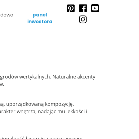
udowa
panel
inwestora
ą ogrodów wertykalnych. Naturalne akcenty
w.
jną, uporządkowaną kompozycję.
akter wnętrza, nadając mu lekkości i
cjonalność łączy się z nowoczesnym