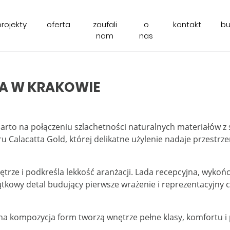
projekty
oferta
zaufali
o
kontakt
b
nam
nas
NA W KRAKOWIE
oparto na połączeniu szlachetności naturalnych materiałów 
alacatta Gold, której delikatne użylenie nadaje przestrzen
nętrze i podkreśla lekkość aranżacji. Lada recepcyjna, wyko
tkowy detal budujący pierwsze wrażenie i reprezentacyjny ch
na kompozycja form tworzą wnętrze pełne klasy, komfortu i