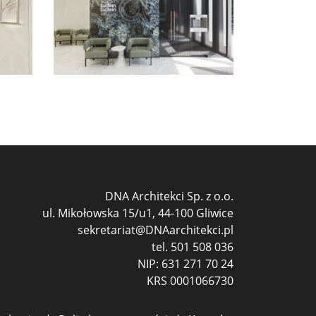
DNA Architekci Sp. z o.o.
ul. Mikołowska 15/u1, 44-100 Gliwice
sekretariat@DNAarchitekci.pl
tel.
501 508 036
NIP: 631 271 70 24
KRS 0001066730