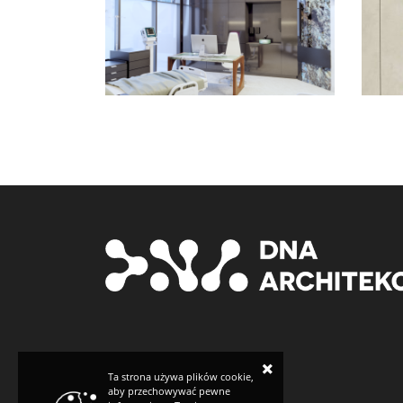
×
Ta strona używa plików cookie,
aby przechowywać pewne