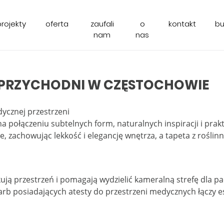
projekty
oferta
zaufali
o
kontakt
b
nam
nas
PRZYCHODNI W CZĘSTOCHOWIE
dycznej przestrzeni
a połączeniu subtelnych form, naturalnych inspiracji i pra
e, zachowując lekkość i elegancję wnętrza, a tapeta z roś
ą przestrzeń i pomagają wydzielić kameralną strefę dla pa
arb posiadających atesty do przestrzeni medycznych łączy 