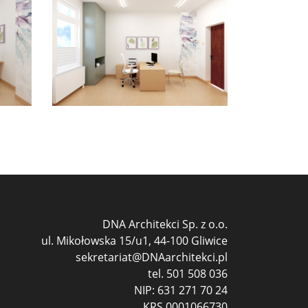
DNA Architekci Sp. z o.o.
ul. Mikołowska 15/u1, 44-100 Gliwice
sekretariat@DNAarchitekci.pl
tel.
501 508 036
NIP: 631 271 70 24
KRS 0001066730