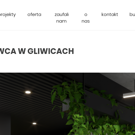
projekty
oferta
zaufali
o
kontakt
b
nam
nas
WCA W GLIWICACH