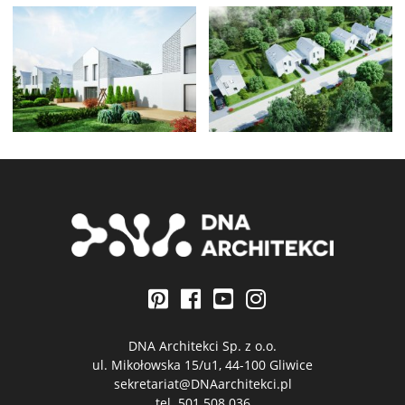
DNA Architekci Sp. z o.o.
ul. Mikołowska 15/u1, 44-100 Gliwice
sekretariat@DNAarchitekci.pl
tel.
501 508 036